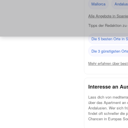
Mallorca
Andalus
Alle Angebote in Span
Tipps der Redaktion zu
Die 5 besten Orte in 
Die 3 günstigsten Ort
Mehr erfahren über bes
Interesse an A
Lass dich von mediterra
über das Apartment an d
Andalusien. Wer sich f
findet oft schneller die
Chancen in Europas So