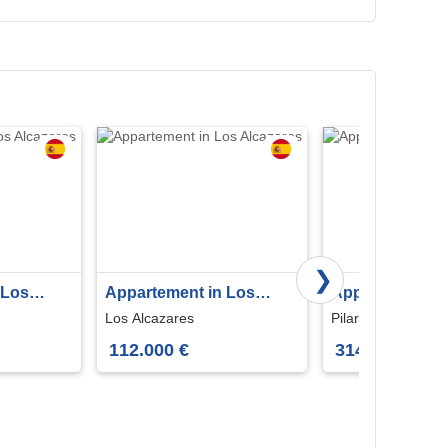
❯
 Los
Appartement in Los
Appartement in 
Alcazares
la Horadada
Los Alcazares
Pilar de la Horada
112.000 €
314.900 €