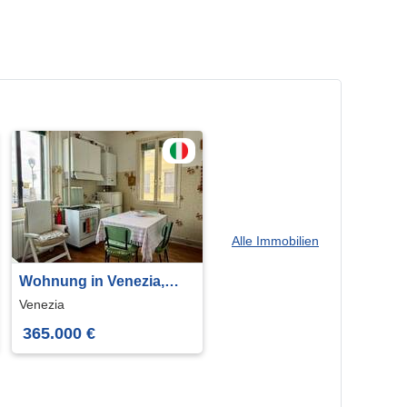
Alle Immobilien
Wohnung in Venezia,
Veneto, 99 m²
Venezia
365.000 €