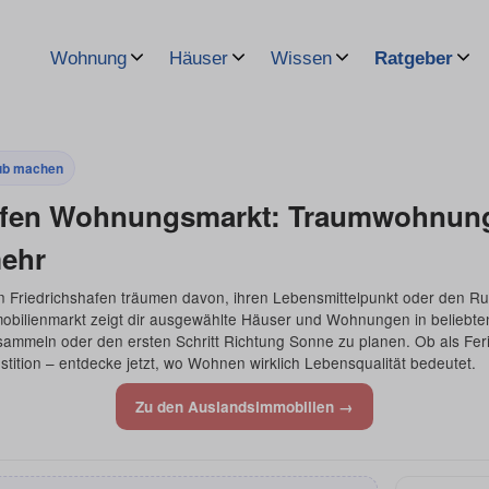
Wohnung
Häuser
Wissen
Ratgeber
ub machen
afen Wohnungsmarkt: Traumwohnung
ehr
 Friedrichshafen träumen davon, ihren Lebensmittelpunkt oder den R
mobilienmarkt zeigt dir ausgewählte Häuser und Wohnungen in beliebt
u sammeln oder den ersten Schritt Richtung Sonne zu planen. Ob als Fer
stition – entdecke jetzt, wo Wohnen wirklich Lebensqualität bedeutet.
Zu den Auslandsimmobilien →