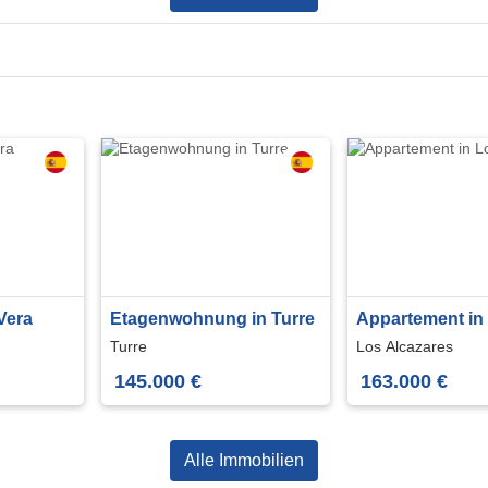
Vera
Etagenwohnung in Turre
Appartement in
Alcazares
Turre
Los Alcazares
145.000 €
163.000 €
Alle Immobilien