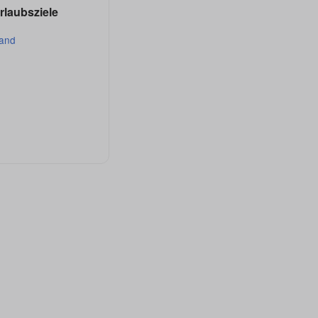
rlaubsziele
land