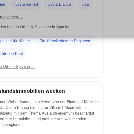
ien
Costa del Sol
Costa Blanca
Ibiza
ien ansehen →
 den besten Ortne & Regionen in Spanien:
Spanien für Käufer
Die 10 beliebtesten Regionen
e für den Kauf
te Orte in Spanien →
uslandsimmobilien wecken
nen Wohnträumen inspirieren: von der Finca auf Mallorca
er Costa Blanca bis hin zur Villa mit Meerblick in
rühzeitig mit dem Thema Auslandseigentum beschäftigt,
 perfekte Immobilie – und profitiert von wachsenden
nnenregionen.