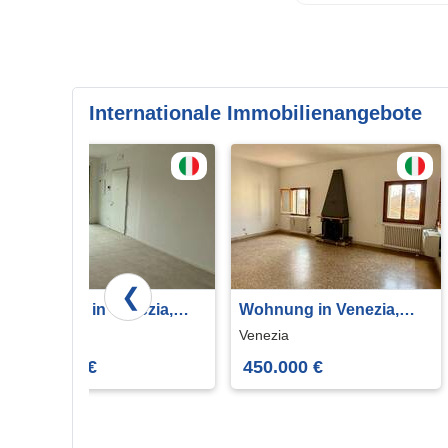
Internationale Immobilienangebote
❮
Wohnung in Venezia,
Wohnung in Venezia,
Veneto, 76 m²
Veneto, 101 m²
Venezia
Venezia
325.000 €
450.000 €