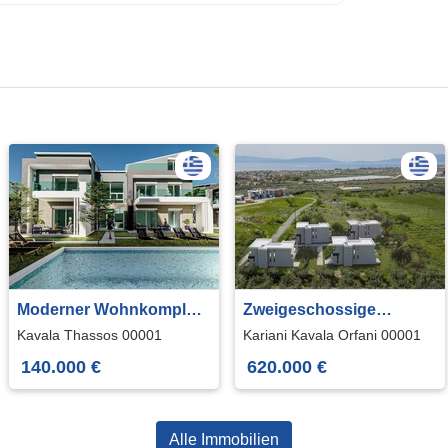
Moderner Wohnkomplex
Zweigeschossige
auf der Insel Thassos
Residenzen in Kariani
Kavala Thassos 00001
Kariani Kavala Orfani 00001
Kavala
140.000 €
620.000 €
Alle Immobilien