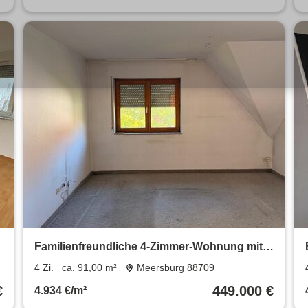
Familienfreundliche 4-Zimmer-Wohnung mit
TG und Balkon
4 Zi.
ca. 91,00 m²
Meersburg 88709
€
449.000 €
4.934 €/m²