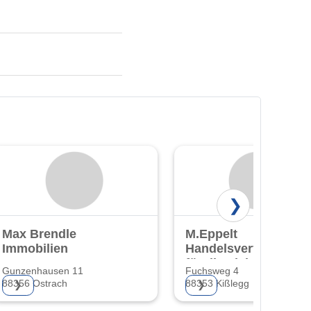
❯
Max Brendle
M.Eppelt
Immobilien
Handelsvertretung
für die Living
Gunzenhausen 11
Fuchsweg 4
Fertighaus GmbH
88356 Ostrach
88353 Kißlegg
❯
❯