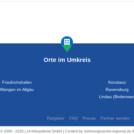
Orte im Umkreis
Friedrichshafen
Konstanz
Wangen im Allgäu
Ravensburg
Lindau (Bodensee
Ratgeber
FAQ
Presse
Partner werden
 © 2000 - 2026 | 1A Infosysteme GmbH | Content by: wohnungssuche-regional.de 