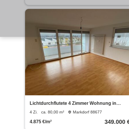
Lichtdurchflutete 4 Zimmer Wohnung in
ruhiger Lage inkl. Garage
4 Zi.
ca. 80,00 m²
Markdorf 88677
349.000 
4.875 €/m²