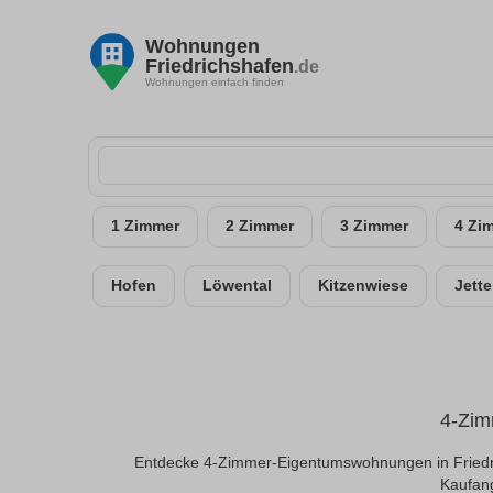
Wohnungen
Friedrichshafen
.de
Wohnungen einfach finden
1 Zimmer
2 Zimmer
3 Zimmer
4 Zi
Hofen
Löwental
Kitzenwiese
Jett
4-Zim
Entdecke 4-Zimmer-Eigentumswohnungen in Friedri
Kaufang