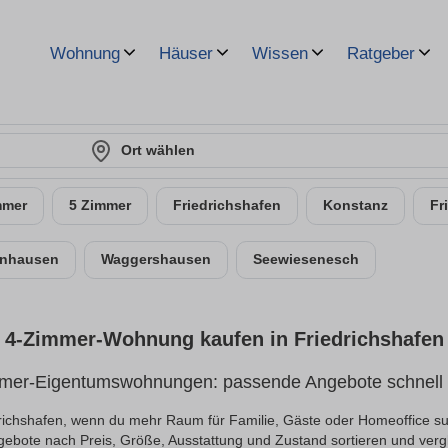
Wohnung
Häuser
Wissen
Ratgeber
Ort wählen
mmer
5 Zimmer
Friedrichshafen
Konstanz
Fr
enhausen
Waggershausen
Seewiesenesch
4-Zimmer-Wohnung kaufen in Friedrichshafen
mer-Eigentumswohnungen: passende Angebote schnell 
chshafen, wenn du mehr Raum für Familie, Gäste oder Homeoffice su
ebote nach Preis, Größe, Ausstattung und Zustand sortieren und verg