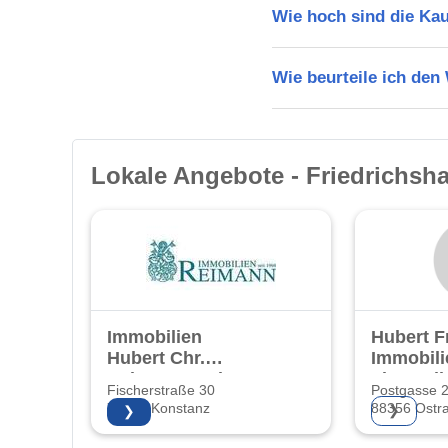
Wie hoch sind die Ka
Wie beurteile ich den
Lokale Angebote - Friedrichsh
Immobilien
Hubert F
Hubert Chr.
Immobili
Reimann GmbH
Finanzdi
Fischerstraße 30
Postgasse 
78464 Konstanz
88356 Ostr
❯
❯