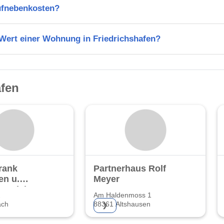
ufnebenkosten?
 Wert einer Wohnung in Friedrichshafen?
afen
rank
Partnerhaus Rolf
en u.
Meyer
enstleistungen
2
Am Haldenmoss 1
ach
88361 Altshausen
❯