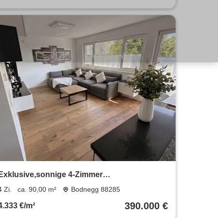
Exklusive,sonnige 4-Zimmer
Dachgeschosswohnung mit großem Balkon
4 Zi.
ca. 90,00 m²
Bodnegg 88285
390.000 €
4.333 €/m²