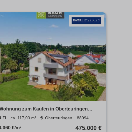
Wohnung zum Kaufen in Oberteuringen
Bitzenhofen 475.000 € 117 m²
4 Zi.
ca. 117,00 m²
Oberteuringen... 88094
475.000 €
4.060 €/m²