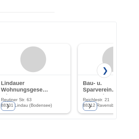
❯
Lindauer
Bau- u.
Wohnungsgesellschaft
Sparverein
mbH
Ravensburg eG
Reutiner Str. 63
Reichlestr. 21
88131 Lindau (Bodensee)
88212 Ravensburg
❯
❯