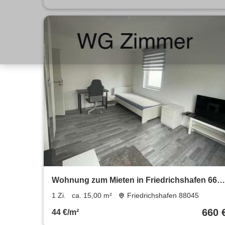
Wohnung zum Mieten in Friedrichshafen 660
€ 15 m²
1 Zi.
ca. 15,00 m²
Friedrichshafen 88045
660 
44 €/m²