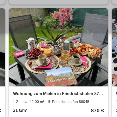
Wohnung zum Mieten in Friedrichshafen 870
€ 42 m²
1 Zi.
ca. 42,00 m²
Friedrichshafen 88045
€
870 €
21 €/m²