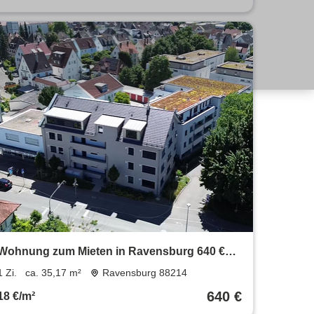
Wohnung zum Mieten in Ravensburg 640 €
35.17 m²
1 Zi.
ca. 35,17 m²
Ravensburg 88214
640 €
18 €/m²