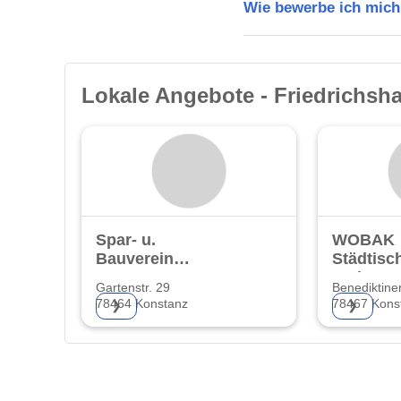
Wie bewerbe ich mich
Lokale Angebote - Friedrichsh
Spar- u.
WOBAK
Bauverein
Städtisc
Konstanz eG
Wohnung
Gartenstr. 29
Benediktiner
mbH
78464 Konstanz
78467 Kons
❯
❯