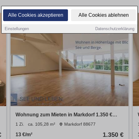
Alle Cookies akzeptieren
Alle Cookies ablehnen
Einstellungen
Datenschutzerklärung
Wohnung zum Mieten in Markdorf 1.350 €
105.28 m²
1 Zi.
ca. 105,28 m²
Markdorf 88677
€
1.350 €
13 €/m²