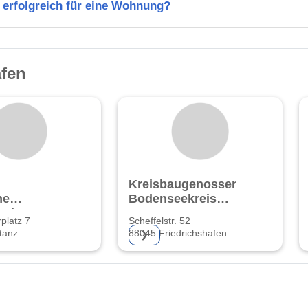
 erfolgreich für eine Wohnung?
afen
Kreisbaugenossenschaft
he
Bodenseekreis
sbaugesellschaft
eG
platz 7
Scheffelstr. 52
tanz
88045 Friedrichshafen
❯