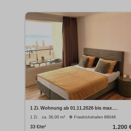
1 Zi. Wohnung ab 01.11.2026 bis max.
31.04.2027 in Immenstaad
1 Zi.
ca. 36,00 m²
Friedrichshafen 88048
1.200 
33 €/m²