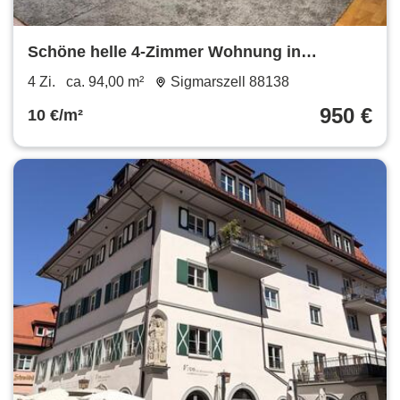
Schöne helle 4-Zimmer Wohnung in
Sigmarszell
4 Zi.
ca. 94,00 m²
Sigmarszell 88138
950 €
10 €/m²