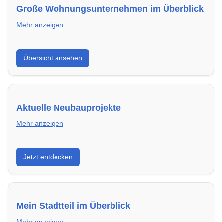
Große Wohnungsunternehmen im Überblick
Mehr anzeigen
Hier findest du die wichtigsten Anbieter in
Übersicht ansehen
Friedrichshafen – von Genossenschaften bis zu
privaten Vermietern.
Aktuelle Neubauprojekte
Mehr anzeigen
Entdecke Neubauprojekte in Friedrichshafen –
Jetzt entdecken
modern, energieeffizient und sofort bezugsfertig.
Mein Stadtteil im Überblick
Mehr anzeigen