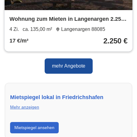
Wohnung zum Mieten in Langenargen 2.250
€ 135 m²
4 Zi.
ca. 135,00 m²
Langenargen 88085
2.250 €
17 €/m²
mehr Angebote
Mietspiegel lokal in Friedrichshafen
Mehr anzeigen
Erhalte einen Überblick über die aktuellen Mietpreise
Mietspiegel ansehen
regional in Friedrichshafen. So weißt du genau,
welche Miete fair ist und wo sich ein Vergleich lohnt.