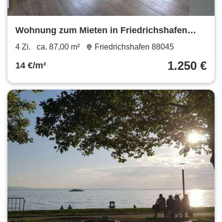
Wohnung zum Mieten in Friedrichshafen
1.250 € 87 m²
4 Zi.
ca. 87,00 m²
Friedrichshafen 88045
1.250 €
14 €/m²