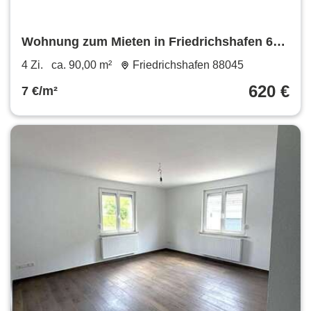
Wohnung zum Mieten in Friedrichshafen 620
€ 90 m²
4 Zi.
ca. 90,00 m²
Friedrichshafen 88045
620 €
7 €/m²