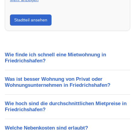
Erfahre mehr über deinen Stadtteil in Friedrichshafen:
Stadtteil ansehen
Lebensqualität, Verkehrsanbindung, Schulen,
Freizeitmöglichkeiten und Mietpreise.
Wie finde ich schnell eine Mietwohnung in
Friedrichshafen?
Was ist besser Wohnung von Privat oder
Wohnungsunternehmen in Friedrichshafen?
Wie hoch sind die durchschnittlichen Mietpreise in
Friedrichshafen?
Welche Nebenkosten sind erlaubt?