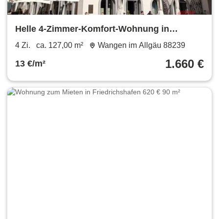
Helle 4-Zimmer-Komfort-Wohnung in
repräsentativem Altstadthaus
4 Zi.
ca. 127,00 m²
Wangen im Allgäu 88239
1.660 €
13 €/m²